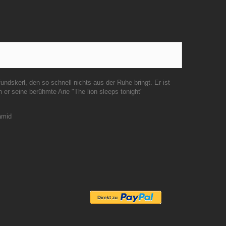
ndskerl, den so schnell nichts aus der Ruhe bringt. Er ist
er seine berühmte Arie "The lion sleeps tonight"
amid