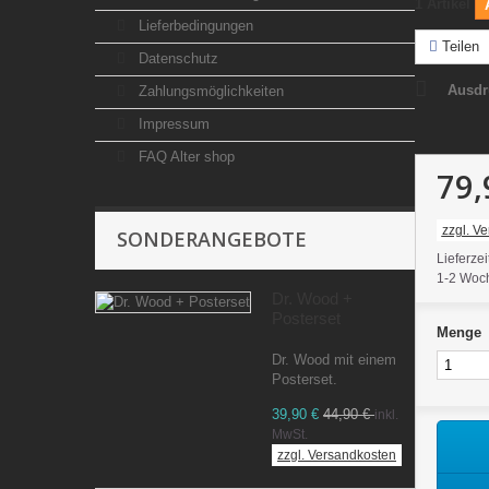
1
Artikel
Lieferbedingungen
Teilen
Datenschutz
Ausdr
Zahlungsmöglichkeiten
Impressum
FAQ Alter shop
79,
zzgl. V
SONDERANGEBOTE
Lieferze
1-2 Woch
Dr. Wood +
Posterset
Menge
Dr. Wood mit einem
Posterset.
39,90 €
44,90 €
inkl.
MwSt.
zzgl. Versandkosten