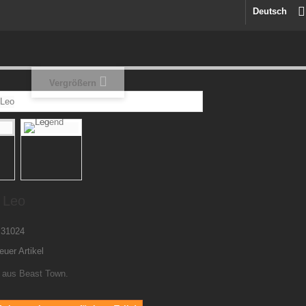
Deutsch
Vergrößern
 Leo
31024
euer Artikel
 aus Beast Town.