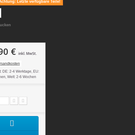
Achtung: Letzte verfügbare Teile!
ucken
90 €
inkl. MwSt.
ersandkosten
it: DE: 2-4 Werktage, EU:
en, Welt: 2-6 Wochen