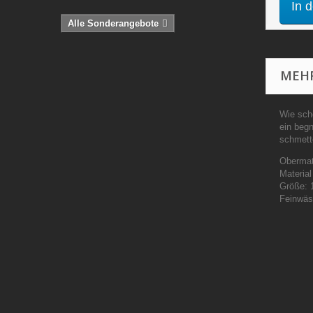
In 
Alle Sonderangebote
MEHR
Wie scho
ein begn
schmette
Obermat
Material
Größe:
Feinwäs