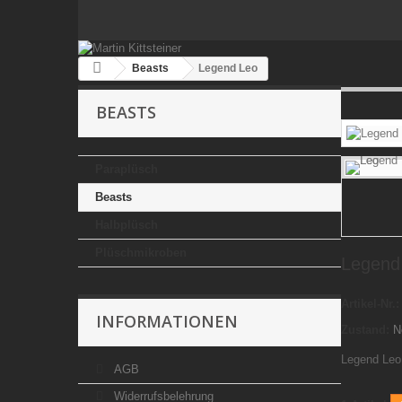
Beasts
Legend Leo
BEASTS
Paraplüsch
Beasts
Halbplüsch
Plüschmikroben
Legend
Artikel-Nr.:
INFORMATIONEN
Zustand:
N
Legend Leo
AGB
Widerrufsbelehrung