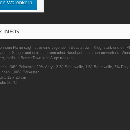
den Warenkorb
 INFOS
n sein Name sagt, ist er eine Legende in BeastsTown. Klug, stark und ein Pfu
adeter Sänger und sein facettenreicher Bassbariton einfach umwerfend. Wenn 
rt, bleibt in BeastsTown kein Auge trocken.
erial:
34% Polyester, 29% Acryl, 21% Schurwolle, 11% Baumwolle, 5% Poly
 innen: 100% Polyester
15 x 12 x 26
cm
che 30 °C